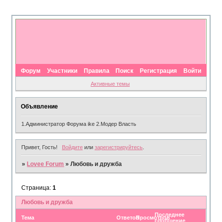
Форум
Участники
Правила
Поиск
Регистрация
Войти
Активные темы
Объявление
1.Администратор Форума ike 2.Модер Власть
Привет, Гость!
Войдите
или
зарегистрируйтесь
.
»
Lovee Forum
»
Любовь и дружба
Страница:
1
Любовь и дружба
Последнее
Тема
Ответов
Просмотров
сообщение