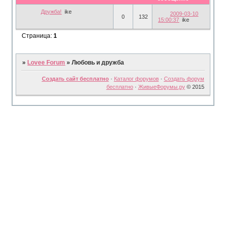
Дружба!
ike
2009-03-10
0
132
15:00:37
ike
Страница:
1
»
Lovee Forum
»
Любовь и дружба
Создать сайт бесплатно
·
Каталог форумов
·
Создать форум
бесплатно
·
ЖивыеФорумы.ру
© 2015