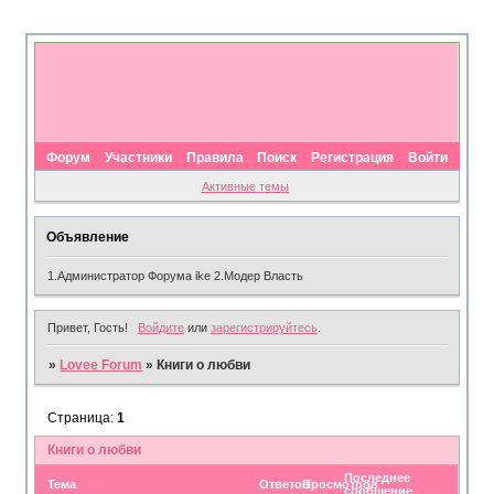
Форум
Участники
Правила
Поиск
Регистрация
Войти
Активные темы
Объявление
1.Администратор Форума ike 2.Модер Власть
Привет, Гость!
Войдите
или
зарегистрируйтесь
.
»
Lovee Forum
»
Книги о любви
Страница:
1
Книги о любви
Последнее
Тема
Ответов
Просмотров
сообщение