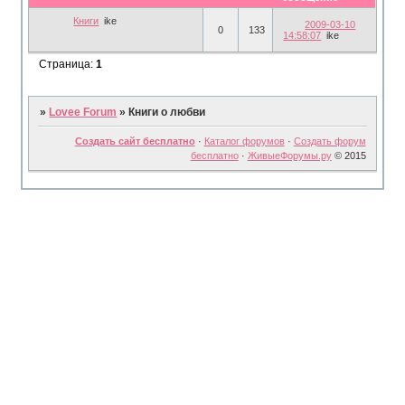
Книги
ike
2009-03-10
0
133
14:58:07
ike
Страница:
1
»
Lovee Forum
»
Книги о любви
Создать сайт бесплатно
·
Каталог форумов
·
Создать форум
бесплатно
·
ЖивыеФорумы.ру
© 2015