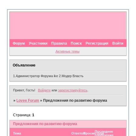
Форум
Участники
Правила
Поиск
Регистрация
Войти
Активные темы
Объявление
1.Администратор Форума ike 2.Модер Власть
Привет, Гость!
Войдите
или
зарегистрируйтесь
.
»
Lovee Forum
»
Предложения по развитию форума
Страница:
1
Предложения по развитию форума
Последнее
Тема
Ответов
Просмотров
сообщение