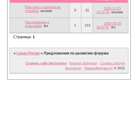
Рингтоны и нарезки на
2022-11-23
0
31
телефон
аноним
14:27:43
аноним
Предложения и
2009-03-10
1
213
пожелания
ike
16:47:07
ike
Страница:
1
»
Lovee Forum
»
Предложения по развитию форума
Создать сайт бесплатно
·
Каталог форумов
·
Создать форум
бесплатно
·
ЖивыеФорумы.ру
© 2015